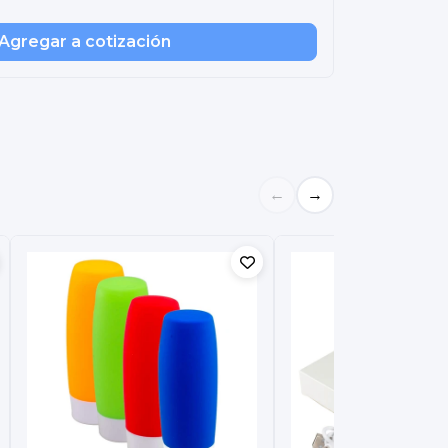
Agregar a cotización
←
→