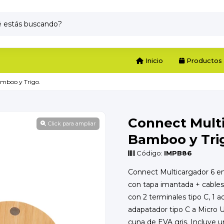
Inicio
Productos
amboo y Trigo.
Connect Multi
Click para ampliar
Bamboo y Tri
Código:
IMPB86
Connect Multicargador 6 e
con tapa imantada + cables 
con 2 terminales tipo C, 1 a
adapatador tipo C a Micro 
cuna de EVA gris. Incluye u