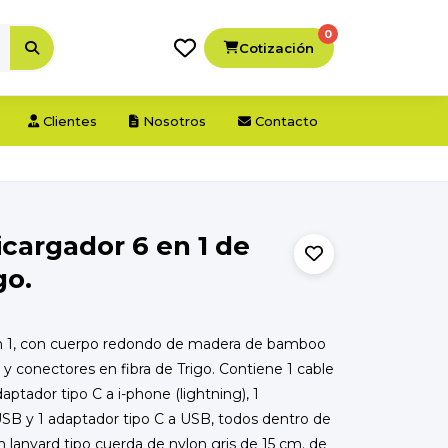
0
Cotización
Clientes
Nosotros
Contacto
cargador 6 en 1 de
go.
n 1, con cuerpo redondo de madera de bamboo
y conectores en fibra de Trigo. Contiene 1 cable
daptador tipo C a i-phone (lightning), 1
USB y 1 adaptador tipo C a USB, todos dentro de
n lanyard tipo cuerda de nylon gris de 15 cm. de