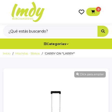
0
Categorías
Inicio
Mochilas - Bolsos
CARRY ON "LARRY"
Click para ampliar