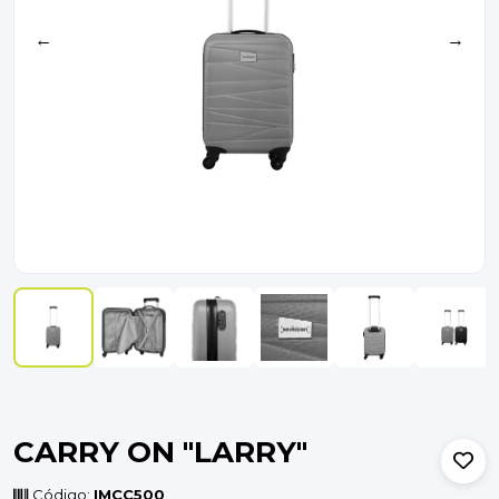
←
→
CARRY ON "LARRY"
Código:
IMCC500