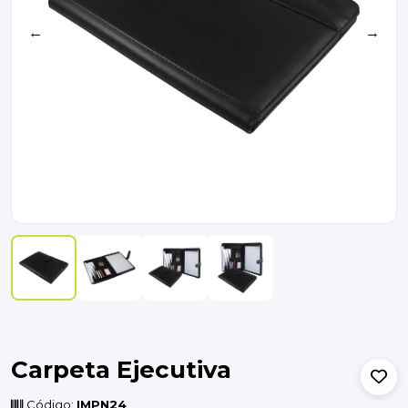
←
→
Carpeta Ejecutiva
Código:
IMPN24