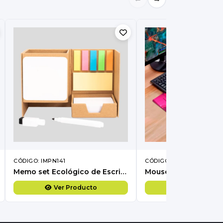
CÓDIGO: IMPN141
CÓDIGO: IMPY102
Memo set Ecológico de Escritorio "RIGUS".
Ver Producto
Ver Produc