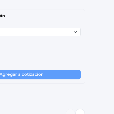
ión
Agregar a cotización
←
→