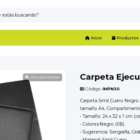
Inicio
Productos
Carpeta Ejecu
Click para ampliar
Código:
IMPN30
Carpeta Simil Cuero Negro. 
tamaño A4, Compartimentos 
• Tamaño: 24 x 32 x 1 cm (ce
• Colores:Negro (08).
• Sugerencia: Serigrafía, Gr
• Material: Simil Cuero.