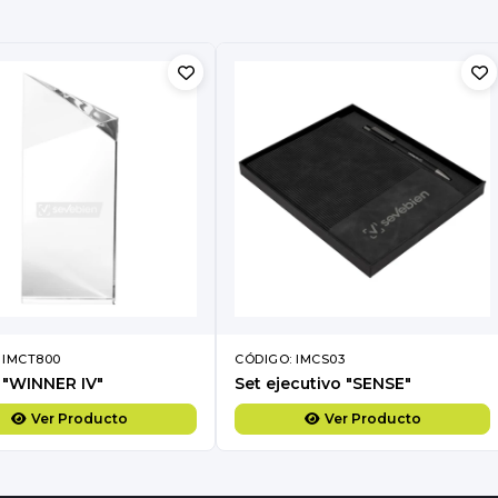
 IMCT800
CÓDIGO: IMCS03
 "WINNER IV"
Set ejecutivo "SENSE"
Ver Producto
Ver Producto