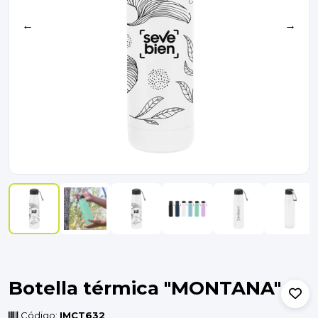
←
→
Botella térmica "MONTANA"
Código:
IMCT632