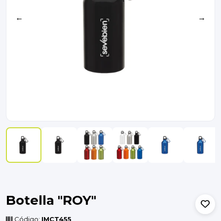
←
→
Botella "ROY"
Código:
IMCT455