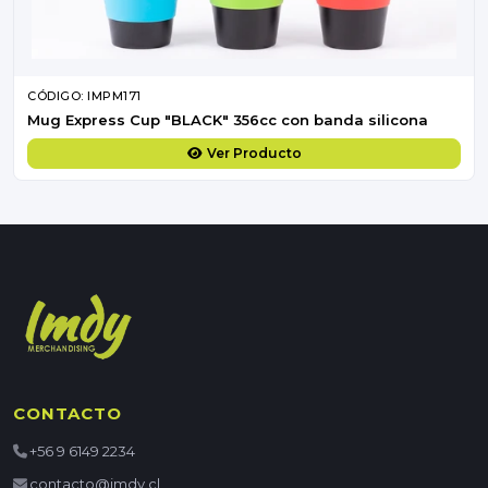
CÓDIGO: IMPM171
Mug Express Cup "BLACK" 356cc con banda silicona
Ver Producto
CONTACTO
+56 9 6149 2234
contacto@imdy.cl