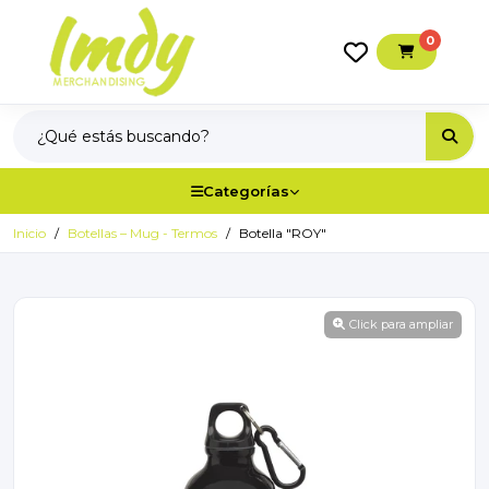
0
Categorías
Inicio
Botellas – Mug - Termos
Botella "ROY"
Click para ampliar