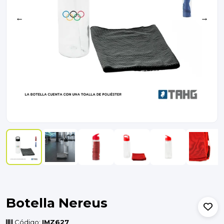
←
→
Botella Nereus
Código:
IMZ627