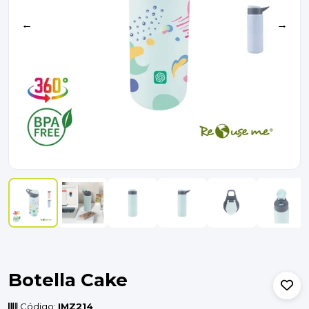
←
→
Botella Cake
Código:
IMZ214