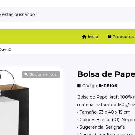
Inicio
Productos
50g/m2
Bolsa de Pape
Click para ampliar
Código:
IMPE106
Bolsa de Papel kraft 100% re
material natural de 150g/m2
• Tamaño: 33 x 40 x 15 cm
• Colores:Blanco (01), Negro 
• Sugerencia: Serigrafía.
• Capacidad: 5 Kg de carga