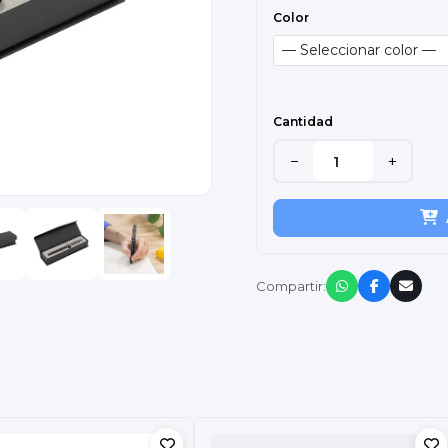
Color
Cantidad
−
+
Compartir: