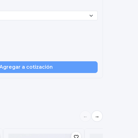
Agregar a cotización
←
→