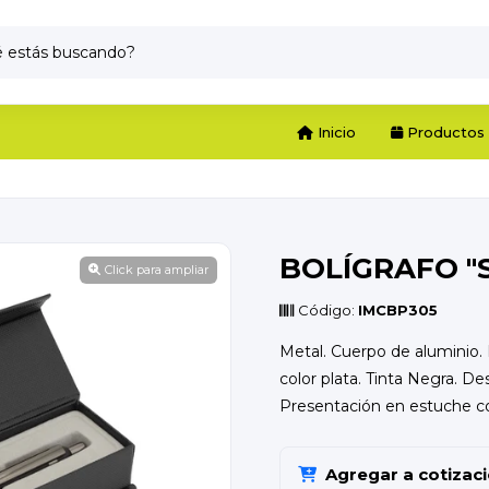
Inicio
Productos
BOLÍGRAFO "S
Click para ampliar
Código:
IMCBP305
Metal. Cuerpo de aluminio. Bo
color plata. Tinta Negra. D
Presentación en estuche c
Agregar a cotizac