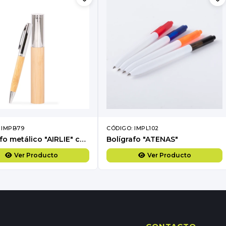
 IMPB79
CÓDIGO: IMPL102
Bolígrafo metálico "AIRLIE" con grip de bamboo y estuche.
Bolígrafo "ATENAS"
Ver Producto
Ver Producto