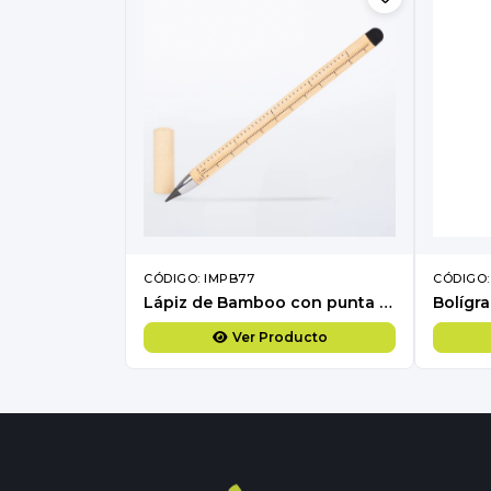
CÓDIGO: IMPB77
CÓDIGO:
Lápiz de Bamboo con punta Tungsteno, Puntero Touch-Screen y regla de medir
Ver Producto