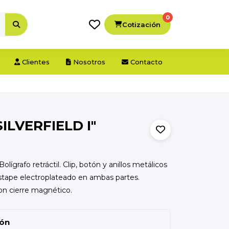
0
Cotización
Clientes
Nosotros
Contacto
ILVERFIELD I"
lígrafo retráctil. Clip, botón y anillos metálicos
estape electroplateado en ambas partes.
on cierre magnético.
ión