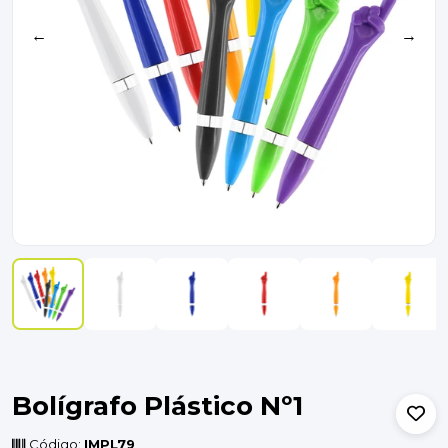
←
→
Bolígrafo Plástico Nº1
Código:
IMPL79