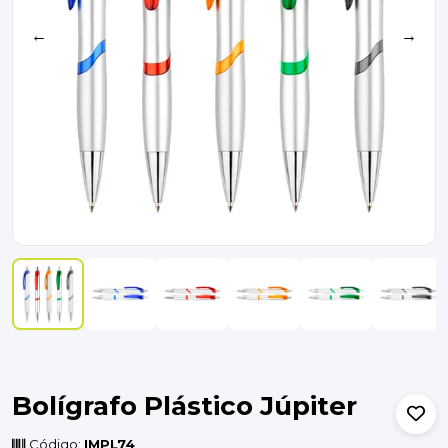
←
→
Bolígrafo Plástico Júpiter
Código:
IMPL74