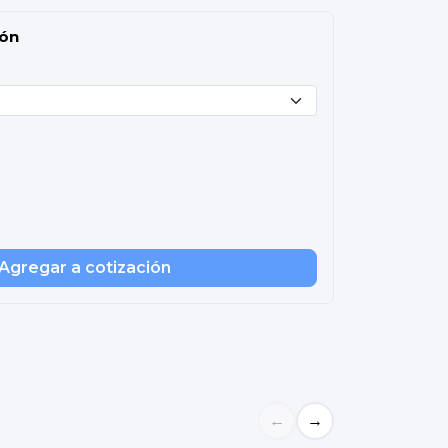
ión
Agregar a cotización
←
→