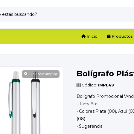
Inicio
Productos
Bolígrafo Plá
Click para ampliar
Código:
IMPL49
Bolígrafo Promocional "Andr
• Tamaño:
• Colores:Plata (00), Azul (0
(08).
• Sugerencia: