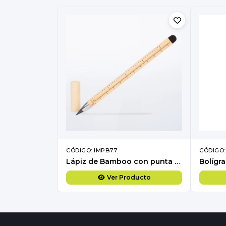
CÓDIGO: IMPB77
CÓDIGO:
Lápiz de Bamboo con punta Tungsteno, Puntero Touch-Screen y regla de medir
Ver Producto