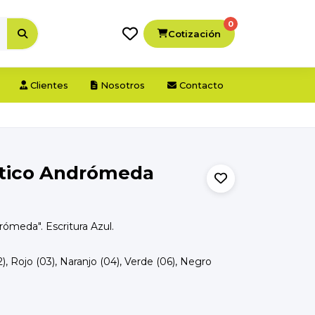
0
Cotización
Clientes
Nosotros
Contacto
stico Andrómeda
ómeda". Escritura Azul.
2), Rojo (03), Naranjo (04), Verde (06), Negro