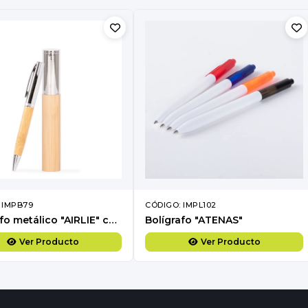
 IMPB79
CÓDIGO: IMPL102
Bolígrafo metálico "AIRLIE" con grip de bamboo y estuche.
Bolígrafo "ATENAS"
Ver Producto
Ver Producto