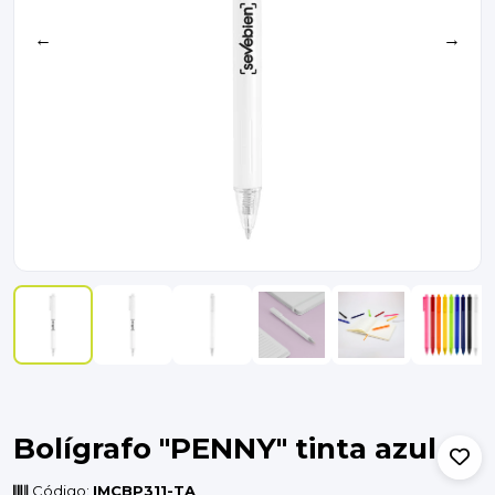
←
→
Bolígrafo "PENNY" tinta azul
Código:
IMCBP311-TA