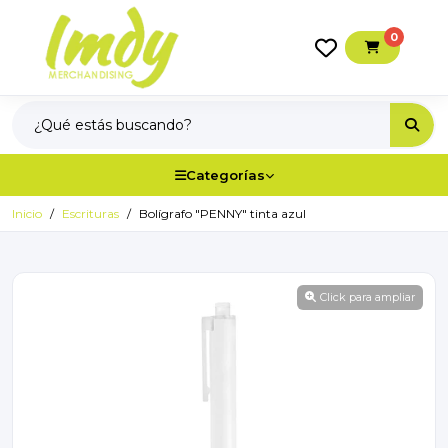
0
Categorías
Inicio
Escrituras
Bolígrafo "PENNY" tinta azul
Click para ampliar