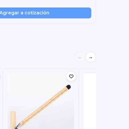
Agregar a cotización
←
→