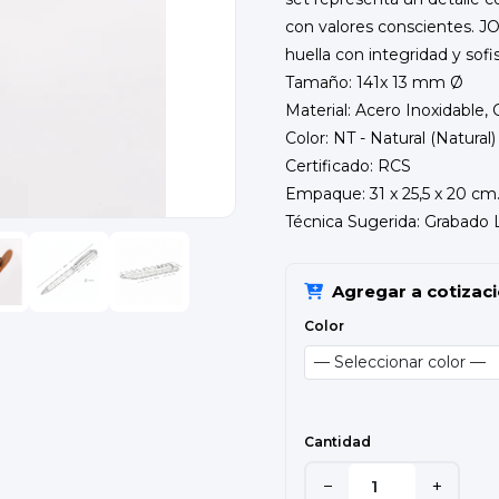
con valores conscientes. 
huella con integridad y sofis
Tamaño: 141x 13 mm Ø
Material: Acero Inoxidable, 
Color: NT - Natural (Natural)
Certificado: RCS
Empaque: 31 x 25,5 x 20 cm. 
Técnica Sugerida: Grabado 
Agregar a cotizac
Color
Cantidad
−
+