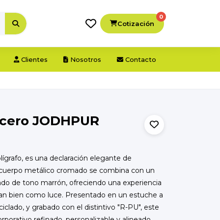
0
Cotización
Clientes
Nosotros
Contacto
 acero JODHPUR
grafo, es una declaración elegante de
Su cuerpo metálico cromado se combina con un
lado de tono marrón, ofreciendo una experiencia
 tan bien como luce. Presentado en un estuche a
iclado, y grabado con el distintivo "R-PU", este
rporativo refinado, personalizable y alineado