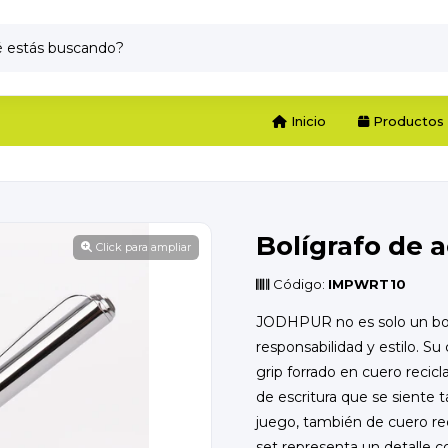
Inicio
Productos
Bolígrafo de
Click para ampliar
Código:
IMPWRT10
JODHPUR no es solo un bolí
responsabilidad y estilo. 
grip forrado en cuero recic
de escritura que se siente
juego, también de cuero rec
set representa un detalle co