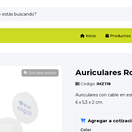
Inicio
Productos
Auriculares 
Click para ampliar
Código:
IMZ118
Auriculares con cable en es
6 x 5,3 x 2 cm.
Agregar a cotizac
Color