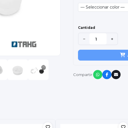
Cantidad
−
+
Compartir: