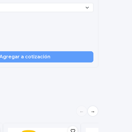
Agregar a cotización
←
→