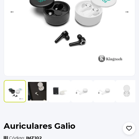
←
→
Auriculares Galio
Código:
IMZ102