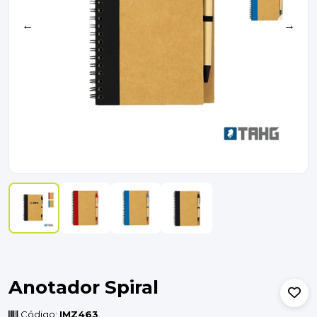
←
→
Anotador Spiral
Código:
IMZ463