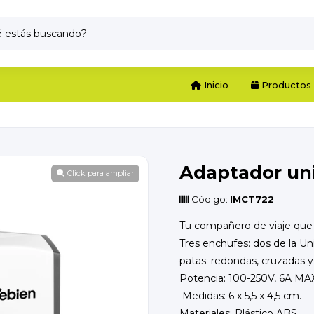
Inicio
Productos
Adaptador uni
Click para ampliar
Código:
IMCT722
Tu compañero de viaje que n
Tres enchufes: dos de la U
patas: redondas, cruzadas y
Potencia: 100-250V, 6A MAX
Medidas: 6 x 5,5 x 4,5 cm.
Materiales: Plástico ABS.