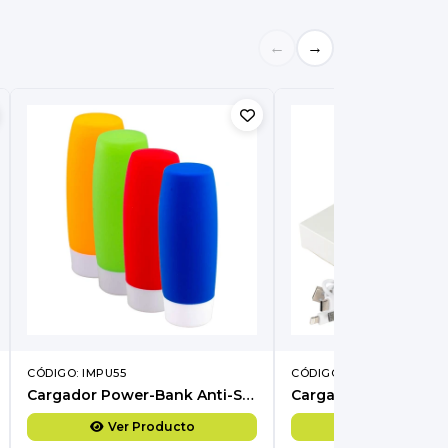
←
→
CÓDIGO: IMPU55
CÓDIGO: IMPC53
Cargador Power-Bank Anti-Stress
Ver Producto
Ver Produc