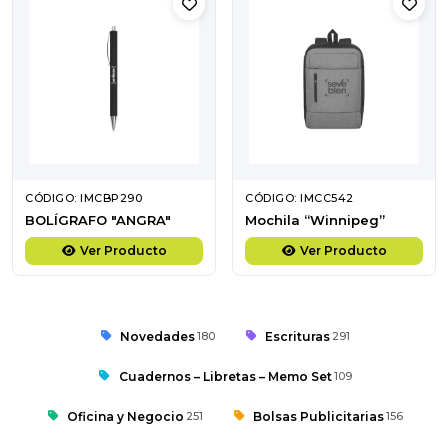
CÓDIGO: IMCBP290
CÓDIGO: IMCC542
BOLÍGRAFO "ANGRA"
Mochila “Winnipeg”
Ver Producto
Ver Producto
Novedades
180
Escrituras
291
Cuadernos – Libretas – Memo Set
109
Oficina y Negocio
251
Bolsas Publicitarias
156