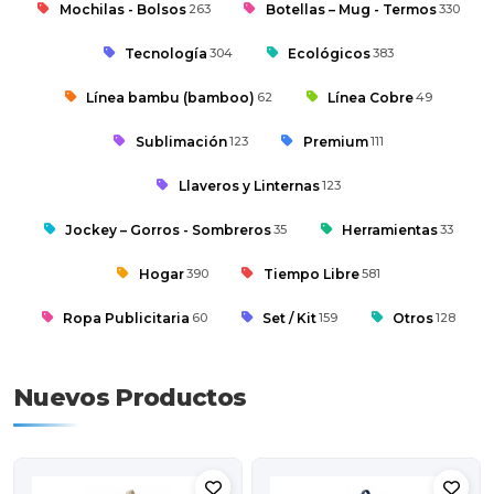
Mochilas - Bolsos
263
Botellas – Mug - Termos
330
Tecnología
304
Ecológicos
383
Línea bambu (bamboo)
62
Línea Cobre
49
Sublimación
123
Premium
111
Llaveros y Linternas
123
Jockey – Gorros - Sombreros
35
Herramientas
33
Hogar
390
Tiempo Libre
581
Ropa Publicitaria
60
Set / Kit
159
Otros
128
Nuevos Productos