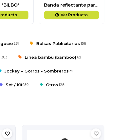
 "BILBO"
Banda reflectante para hombro y cintura
Producto
Ver Producto
Ver
egocio
Bolsas Publicitarias
251
156
s
Línea bambu (bamboo)
383
62
Jockey – Gorros - Sombreros
35
Set / Kit
Otros
159
128