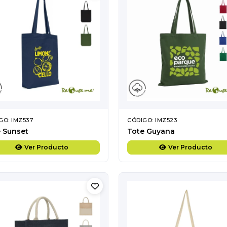
GO: IMZ537
CÓDIGO: IMZ523
 Sunset
Tote Guyana
Ver Producto
Ver Producto