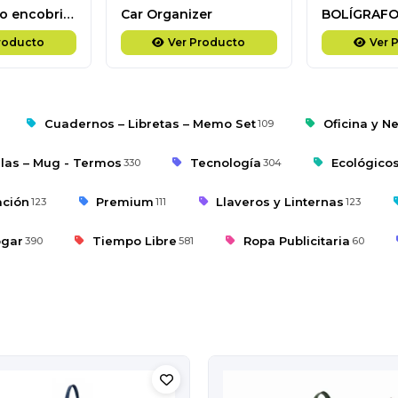
Pendrive giro encobrizado OTG USB 3.0 / Type C, 64GB
Car Organizer
BOLÍGRAFO
roducto
Ver Producto
Ver 
Cuadernos – Libretas – Memo Set
Oficina y N
109
llas – Mug - Termos
Tecnología
Ecológico
330
304
ación
Premium
Llaveros y Linternas
123
111
123
gar
Tiempo Libre
Ropa Publicitaria
390
581
60