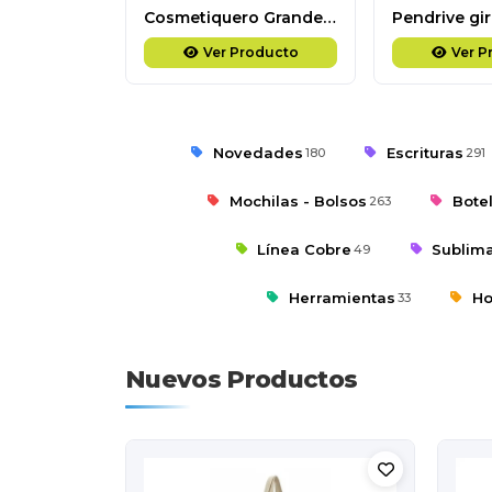
Cosmetiquero Grande de PVC
Ver Producto
Ver P
Novedades
Escrituras
180
291
Mochilas - Bolsos
Bote
263
Línea Cobre
Sublim
49
Herramientas
Ho
33
Nuevos Productos