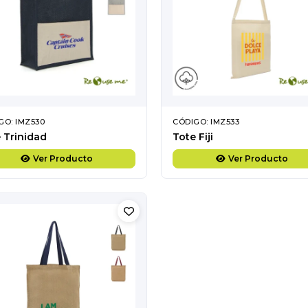
GO: IMZ530
CÓDIGO: IMZ533
 Trinidad
Tote Fiji
Ver Producto
Ver Producto